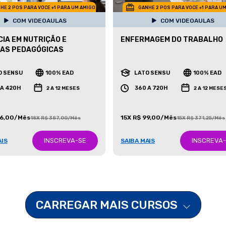
HE 2 POS PARA VOCE +1 PARA UM AMIGO
GANHE 2 POS PARA VOCE +1 PARA U
COM VIDEOAULAS
COM VIDEOAULAS
IA EM NUTRIÇÃO E
ENFERMAGEM DO TRABALHO
CAS PEDAGÓGICAS
O SENSU
100% EAD
LATO SENSU
100% EAD
 A 420H
360 A 720H
2 A 12 MESES
2 A 12 MESE
86,00/Mês
15X R$ 99,00/Mês
18X R$ 387,00/Mês
15X R$ 371,25/Mês
INSCREVA-SE
INSCREVA
AIS
SAIBA MAIS
CARREGAR MAIS CURSOS