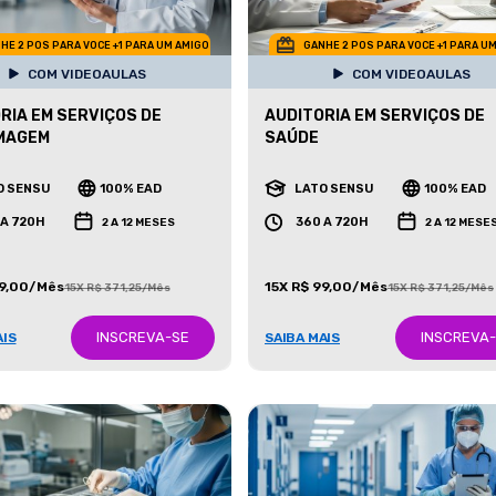
HE 2 POS PARA VOCE +1 PARA UM AMIGO
GANHE 2 POS PARA VOCE +1 PARA U
COM VIDEOAULAS
COM VIDEOAULAS
RIA EM SERVIÇOS DE
AUDITORIA EM SERVIÇOS DE
MAGEM
SAÚDE
O SENSU
100% EAD
LATO SENSU
100% EAD
 A 720H
360 A 720H
2 A 12 MESES
2 A 12 MESE
99,00/Mês
15X R$ 99,00/Mês
15X R$ 371,25/Mês
15X R$ 371,25/Mês
INSCREVA-SE
INSCREVA
AIS
SAIBA MAIS