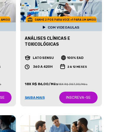
M AMIGO
GANHE 2 POS PARA VOCE +1 PARA UM AMIGO
COM VIDEOAULAS
ANÁLISES CLÍNICAS E
TOXICOLÓGICAS
LATO SENSU
100% EAD
360 A 420H
S
2 A 12 MESES
18X R$ 86,00/Mês
s
18X R$ 387,00/Mês
-SE
INSCREVA-SE
SAIBA MAIS