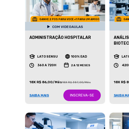
GANHE 2 POS PARA VOCE +1 PARA UM AMIGO
GAN
COM VIDEOAULAS
ADMINISTRAÇÃO HOSPITALAR
ANÁLIS
BIOTE
LATO SENSU
100% EAD
LAT
360 A 720H
420
2 A 12 MESES
18X R$ 86,00/Mês
18X R$ 
18X R$ 387,00/Mês
INSCREVA-SE
SAIBA MAIS
SAIBA M