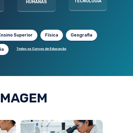
TECNOLOGIA
HUMANAS
Ensino Superior
Física
Geografia
ia
Todos os Cursos de Educação
RMAGEM