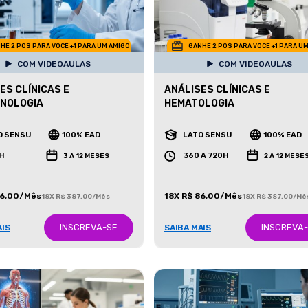
HE 2 POS PARA VOCE +1 PARA UM AMIGO
GANHE 2 POS PARA VOCE +1 PARA U
COM VIDEOAULAS
COM VIDEOAULAS
ES CLÍNICAS E
ANÁLISES CLÍNICAS E
CNOLOGIA
HEMATOLOGIA
O SENSU
100% EAD
LATO SENSU
100% EAD
H
360 A 720H
3 A 12 MESES
2 A 12 MESE
86,00/Mês
18X R$ 86,00/Mês
18X R$ 387,00/Mês
18X R$ 387,00/Mê
INSCREVA-SE
INSCREVA
AIS
SAIBA MAIS