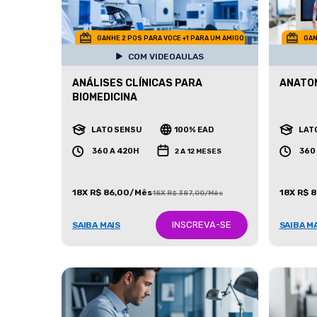
GANHE 2 POS PARA VOCE +1 PARA UM AMIGO
GAN
COM VIDEOAULAS
ANÁLISES CLÍNICAS PARA
ANATO
BIOMEDICINA
LATO SENSU
100% EAD
LAT
360 A 420H
360
2 A 12 MESES
18X R$ 86,00/Mês
18X R$ 
18X R$ 387,00/Mês
INSCREVA-SE
SAIBA MAIS
SAIBA M