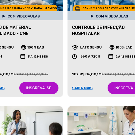
HE 2 POS PARA VOCE +1 PARA UM AMIGO
GANHE 2 POS PARA VOCE +1 PARA U
COM VIDEOAULAS
COM VIDEOAULAS
 DE MATERIAL
CONTROLE DE INFECÇÃO
LIZADO - CME
HOSPITALAR
O SENSU
100% EAD
LATO SENSU
100% EAD
H
360 A 720H
3 A 12 MESES
2 A 12 MESE
86,00/Mês
18X R$ 86,00/Mês
18X R$ 387,00/Mês
18X R$ 387,00/Mê
INSCREVA-SE
INSCREVA
AIS
SAIBA MAIS