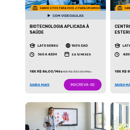
GANHE 2 POS PARA VOCE +1 PARA UM AMIGO
GAN
COM VIDEOAULAS
BIOTECNOLOGIA APLICADA À
CENTRO
SAÚDE
ESTERI
LATO SENSU
100% EAD
LAT
360 A 420H
420
2 A 12 MESES
18X R$ 86,00/Mês
18X R$ 
18X R$ 387,00/Mês
INSCREVA-SE
SAIBA MAIS
SAIBA M