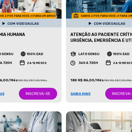
HE 2 POS PARA VOCE +1 PARA UM AMIGO
GANHE 2 POS PARA VOCE +1 PARA U
COM VIDEOAULAS
COM VIDEOAULAS
MIA HUMANA
ATENÇÃO AO PACIENTE CRÍTI
URGÊNCIA, EMERGÊNCIA E UT
O SENSU
100% EAD
LATO SENSU
100% EAD
 A 720H
360 A 720H
2 A 12 MESES
2 A 12 MESE
86,00/Mês
18X R$ 86,00/Mês
18X R$ 387,00/Mês
18X R$ 387,00/Mê
INSCREVA-SE
INSCREVA
AIS
SAIBA MAIS