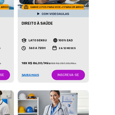
M AMIGO
GANHE 2 POS PARA VOCE +1 PARA UM AMIGO
COM VIDEOAULAS
DIREITO À SAÚDE
LATO SENSU
100% EAD
360 A 720H
S
2 A 12 MESES
18X R$ 86,00/Mês
s
18X R$ 387,00/Mês
-SE
INSCREVA-SE
SAIBA MAIS