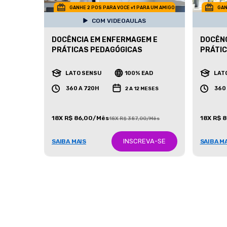
GANHE 2 POS PARA VOCE +1 PARA UM AMIGO
GAN
COM VIDEOAULAS
DOCÊNCIA EM ENFERMAGEM E
DOCÊNC
PRÁTICAS PEDAGÓGICAS
PRÁTI
LATO SENSU
100% EAD
LAT
360 A 720H
360
2 A 12 MESES
18X R$ 86,00/Mês
18X R$ 
18X R$ 387,00/Mês
INSCREVA-SE
SAIBA MAIS
SAIBA M