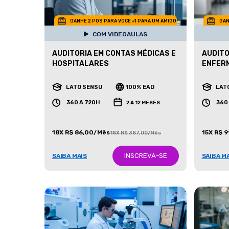
GANHE 2 POS PARA VOCE +1 PARA UM AMIGO
GAN
COM VIDEOAULAS
AUDITORIA EM CONTAS MÉDICAS E
AUDITO
HOSPITALARES
ENFER
LATO SENSU
100% EAD
LAT
360 A 720H
360
2 A 12 MESES
18X R$ 86,00/Mês
15X R$ 
18X R$ 387,00/Mês
INSCREVA-SE
SAIBA MAIS
SAIBA M