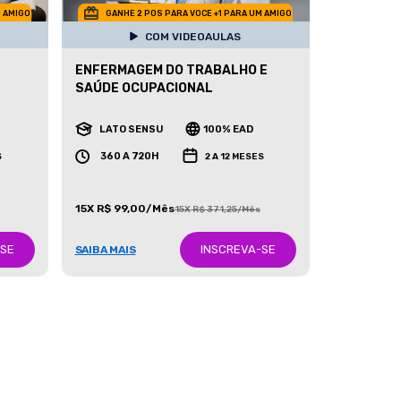
M AMIGO
GANHE 2 POS PARA VOCE +1 PARA UM AMIGO
COM VIDEOAULAS
ENFERMAGEM DO TRABALHO E
SAÚDE OCUPACIONAL
LATO SENSU
100% EAD
360 A 720H
S
2 A 12 MESES
15X R$ 99,00/Mês
15X R$ 371,25/Mês
-SE
INSCREVA-SE
SAIBA MAIS