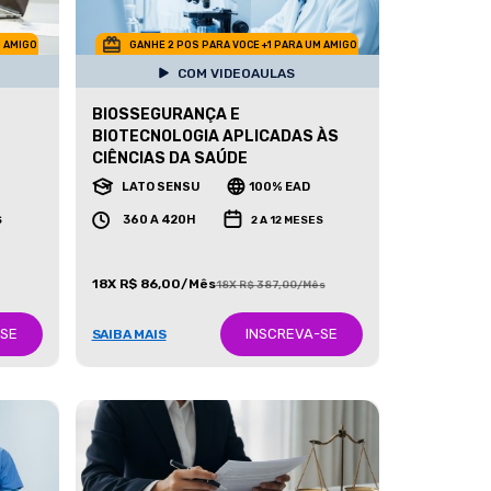
M AMIGO
GANHE 2 POS PARA VOCE +1 PARA UM AMIGO
COM VIDEOAULAS
BIOSSEGURANÇA E
BIOTECNOLOGIA APLICADAS ÀS
CIÊNCIAS DA SAÚDE
LATO SENSU
100% EAD
360 A 420H
S
2 A 12 MESES
18X R$ 86,00/Mês
18X R$ 387,00/Mês
-SE
INSCREVA-SE
SAIBA MAIS