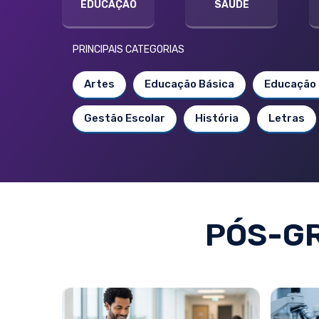
EDUCAÇÃO
SAÚDE
PRINCIPAIS CATEGORIAS
Artes
Educação Básica
Educação 
Gestão Escolar
História
Letras
PÓS-G