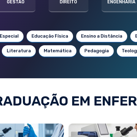
GESTÃO
DIREITO
ENGENHARIA
Especial
Educação Física
Ensino a Distância
Literatura
Matemática
Pedagogia
Teolog
RADUAÇÃO EM ENFE