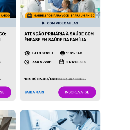
M AMIGO
GANHE 2 POS PARA VOCE +1 PARA UM AMIGO
COM VIDEOAULAS
CO:
ATENÇÃO PRIMÁRIA À SAÚDE COM
I
ÊNFASE EM SAÚDE DA FAMÍLIA
LATO SENSU
100% EAD
360 A 720H
S
2 A 12 MESES
18X R$ 86,00/Mês
s
18X R$ 387,00/Mês
-SE
INSCREVA-SE
SAIBA MAIS