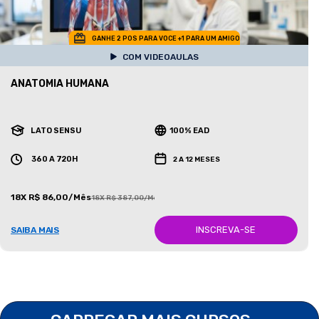
GANHE 2 POS PARA VOCE +1 PARA UM AMIGO
COM VIDEOAULAS
ANATOMIA HUMANA
LATO SENSU
100% EAD
360 A 720H
2 A 12 MESES
18X R$ 86,00/Mês
18X R$ 387,00/Mês
INSCREVA-SE
SAIBA MAIS