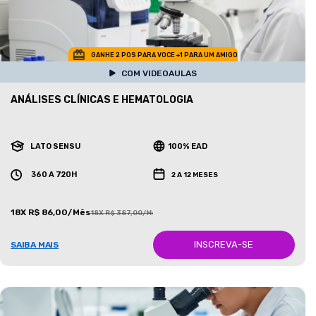
GANHE 2 POS PARA VOCE +1 PARA UM AMIGO
COM VIDEOAULAS
ANÁLISES CLÍNICAS E HEMATOLOGIA
LATO SENSU
100% EAD
360 A 720H
2 A 12 MESES
18X R$ 86,00/Mês
18X R$ 387,00/Mês
INSCREVA-SE
SAIBA MAIS