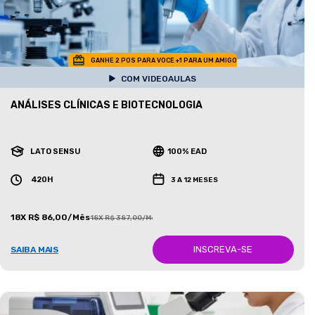
GANHE 2 POS PARA VOCE +1 PARA UM AMIGO
COM VIDEOAULAS
ANÁLISES CLÍNICAS E BIOTECNOLOGIA
LATO SENSU
100% EAD
420H
3 A 12 MESES
18X R$ 86,00/Mês
18X R$ 387,00/Mês
INSCREVA-SE
SAIBA MAIS