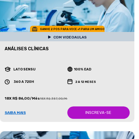
GANHE 2 POS PARA VOCE +1 PARA UM AMIGO
COM VIDEOAULAS
ANÁLISES CLÍNICAS
LATO SENSU
100% EAD
360 A 720H
2 A 12 MESES
18X R$ 86,00/Mês
18X R$ 387,00/Mês
INSCREVA-SE
SAIBA MAIS