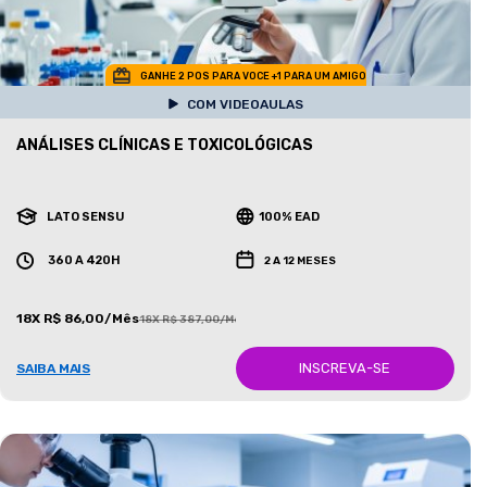
GANHE 2 POS PARA VOCE +1 PARA UM AMIGO
COM VIDEOAULAS
ANÁLISES CLÍNICAS E TOXICOLÓGICAS
LATO SENSU
100% EAD
360 A 420H
2 A 12 MESES
18X R$ 86,00/Mês
18X R$ 387,00/Mês
INSCREVA-SE
SAIBA MAIS