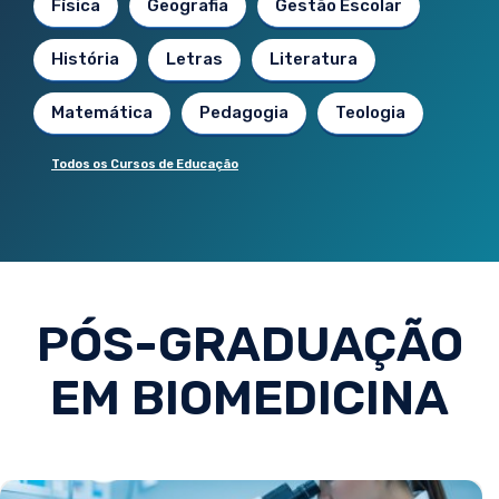
Física
Geografia
Gestão Escolar
História
Letras
Literatura
Matemática
Pedagogia
Teologia
Todos os Cursos de Educação
PÓS-GRADUAÇÃO
EM BIOMEDICINA