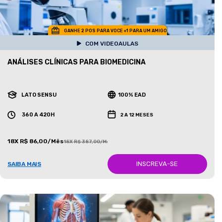
GANHE 2 POS PARA VOCE +1 PARA UM AMIGO
COM VIDEOAULAS
ANÁLISES CLÍNICAS PARA BIOMEDICINA
LATO SENSU
100% EAD
360 A 420H
2 A 12 MESES
18X R$ 86,00/Mês
18X R$ 387,00/Mês
INSCREVA-SE
SAIBA MAIS