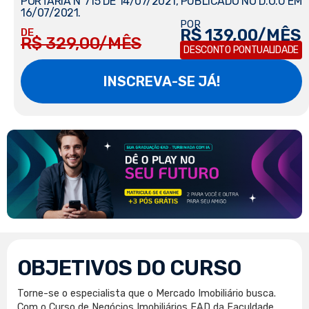
PORTARIA Nº715 DE 14/07/2021, PUBLICADO NO D.O.U EM
16/07/2021.
POR
R$ 139,00/MÊS
DE
R$ 329,00/MÊS
DESCONTO PONTUALIDADE
INSCREVA-SE JÁ!
OBJETIVOS DO CURSO
Torne-se o especialista que o Mercado Imobiliário busca.
Com o Curso de Negócios Imobiliários EAD da Faculdade