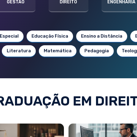
GESTÃO
DIREITO
ENGENHARIA
Especial
Educação Física
Ensino a Distância
Literatura
Matemática
Pedagogia
Teolog
ADUAÇÃO EM DIREIT