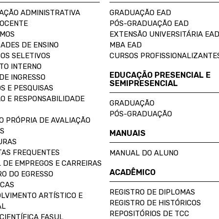
AÇÃO ADMINISTRATIVA
GRADUAÇÃO EAD
DOCENTE
PÓS-GRADUAÇÃO EAD
OMOS
EXTENSÃO UNIVERSITÁRIA EA
ADES DE ENSINO
MBA EAD
OS SELETIVOS
CURSOS PROFISSIONALIZANTE
TO INTERNO
EDUCAÇÃO PRESENCIAL E
DE INGRESSO
SEMIPRESENCIAL
S E PESQUISAS
O E RESPONSABILIDADE
GRADUAÇÃO
PÓS-GRADUAÇÃO
O PRÓPRIA DE AVALIAÇÃO
S
MANUAIS
URAS
AS FREQUENTES
MANUAL DO ALUNO
 DE EMPREGOS E CARREIRAS
ACADÊMICO
O DO EGRESSO
ECAS
REGISTRO DE DIPLOMAS
LVIMENTO ARTÍSTICO E
REGISTRO DE HISTÓRICOS
AL
REPOSITÓRIOS DE TCC
CIENTÍFICA FASUL