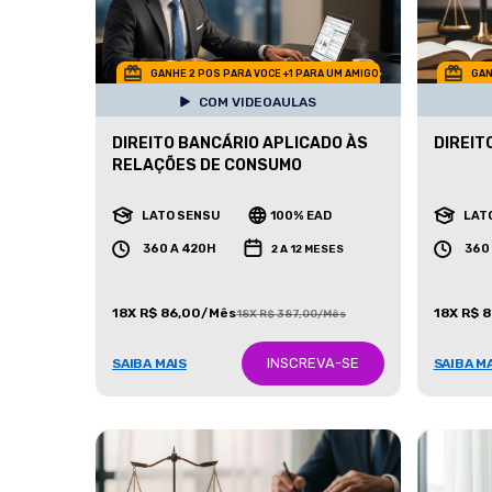
GANHE 2 POS PARA VOCE +1 PARA UM AMIGO
GAN
COM VIDEOAULAS
DIREITO BANCÁRIO APLICADO ÀS
DIREITO
RELAÇÕES DE CONSUMO
LATO SENSU
100% EAD
LAT
360 A 420H
360
2 A 12 MESES
18X R$ 86,00/Mês
18X R$ 
18X R$ 387,00/Mês
INSCREVA-SE
SAIBA MAIS
SAIBA M