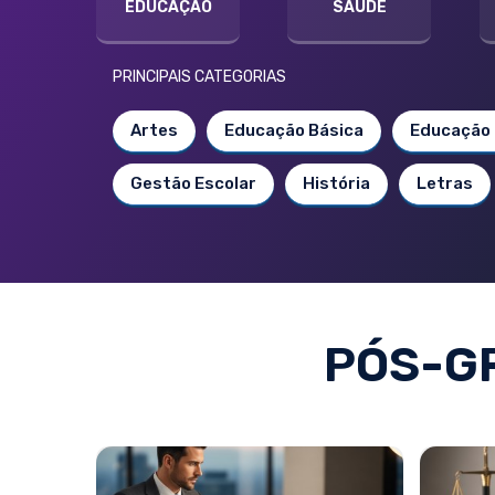
EDUCAÇÃO
SAÚDE
PRINCIPAIS CATEGORIAS
Artes
Educação Básica
Educação 
Gestão Escolar
História
Letras
PÓS-GR