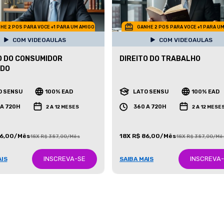
HE 2 POS PARA VOCE +1 PARA UM AMIGO
GANHE 2 POS PARA VOCE +1 PARA U
COM VIDEOAULAS
COM VIDEOAULAS
O DO CONSUMIDOR
DIREITO DO TRABALHO
ADO
O SENSU
100% EAD
LATO SENSU
100% EAD
 A 720H
360 A 720H
2 A 12 MESES
2 A 12 MESE
86,00/Mês
18X R$ 86,00/Mês
18X R$ 387,00/Mês
18X R$ 387,00/Mê
INSCREVA-SE
INSCREVA
AIS
SAIBA MAIS