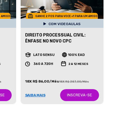
M AMIGO
GANHE 2 POS PARA VOCE +1 PARA UM AMIGO
COM VIDEOAULAS
DIREITO PROCESSUAL CIVIL:
ÊNFASE NO NOVO CPC
LATO SENSU
100% EAD
360 A 720H
S
2 A 12 MESES
18X R$ 86,00/Mês
s
18X R$ 387,00/Mês
-SE
INSCREVA-SE
SAIBA MAIS