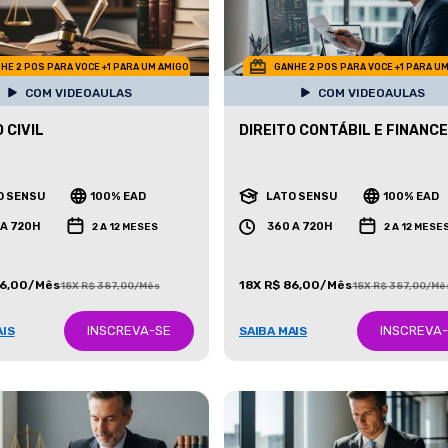
HE 2 POS PARA VOCE +1 PARA UM AMIGO
GANHE 2 POS PARA VOCE +1 PARA U
COM VIDEOAULAS
COM VIDEOAULAS
 CIVIL
DIREITO CONTÁBIL E FINANCE
O SENSU
100% EAD
LATO SENSU
100% EAD
 A 720H
360 A 720H
2 A 12 MESES
2 A 12 MESE
86,00/Mês
18X R$ 86,00/Mês
18X R$ 387,00/Mês
18X R$ 387,00/Mê
INSCREVA-SE
INSCREVA
AIS
SAIBA MAIS