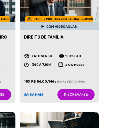
M AMIGO
GANHE 2 POS PARA VOCE +1 PARA UM AMIGO
COM VIDEOAULAS
IRO
DIREITO DE FAMÍLIA
LATO SENSU
100% EAD
360 A 720H
S
2 A 12 MESES
18X R$ 86,00/Mês
s
18X R$ 387,00/Mês
-SE
INSCREVA-SE
SAIBA MAIS