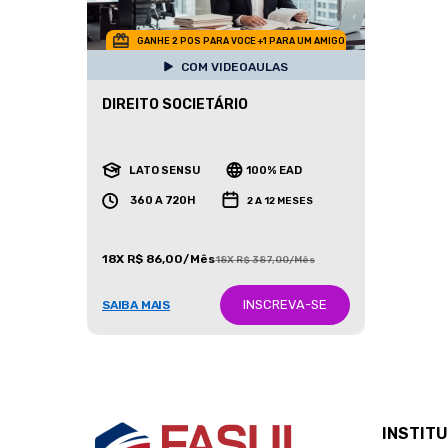
GANHE 2 POS PARA VOCE +1 PARA UM AMIGO
COM VIDEOAULAS
DIREITO SOCIETÁRIO
LATO SENSU
100% EAD
360 A 720H
2 A 12 MESES
18X R$ 86,00/Mês
18X R$ 387,00/Mês
INSCREVA-SE
SAIBA MAIS
INSTIT