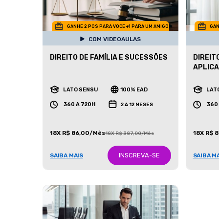
GANHE 2 POS PARA VOCE +1 PARA UM AMIGO
GAN
COM VIDEOAULAS
DIREITO DE FAMÍLIA E SUCESSÕES
DIREIT
APLIC
LATO SENSU
100% EAD
LAT
360 A 720H
360
2 A 12 MESES
18X R$ 86,00/Mês
18X R$ 
18X R$ 387,00/Mês
INSCREVA-SE
SAIBA MAIS
SAIBA M