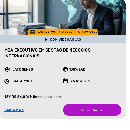
GANHE 2 POS PARA VOCE +1 PARA UM AMIGO
COM VIDEOAULAS
MBA EXECUTIVO EM GESTÃO DE NEGÓCIOS
INTERNACIONAIS
LATO SENSU
100% EAD
360 A 720H
2 A 12 MESES
18X R$ 86,00/Mês
18X R$ 387,00/Mês
INSCREVA-SE
SAIBA MAIS