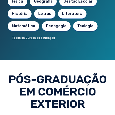
Física
Geografia
Gestão Escolar
História
Letras
Literatura
Matemática
Pedagogia
Teologia
Todos os Cursos de Educação
PÓS-GRADUAÇÃO
EM COMÉRCIO
EXTERIOR