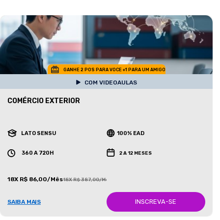
GANHE 2 POS PARA VOCE +1 PARA UM AMIGO
COM VIDEOAULAS
COMÉRCIO EXTERIOR
LATO SENSU
100% EAD
360 A 720H
2 A 12 MESES
18X R$ 86,00/Mês
18X R$ 387,00/Mês
INSCREVA-SE
SAIBA MAIS