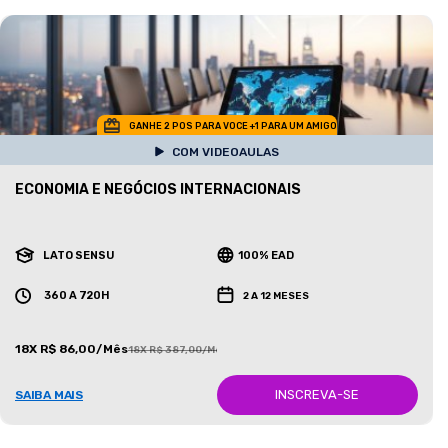
GANHE 2 POS PARA VOCE +1 PARA UM AMIGO
COM VIDEOAULAS
ECONOMIA E NEGÓCIOS INTERNACIONAIS
LATO SENSU
100% EAD
360 A 720H
2 A 12 MESES
18X R$ 86,00/Mês
18X R$ 387,00/Mês
INSCREVA-SE
SAIBA MAIS