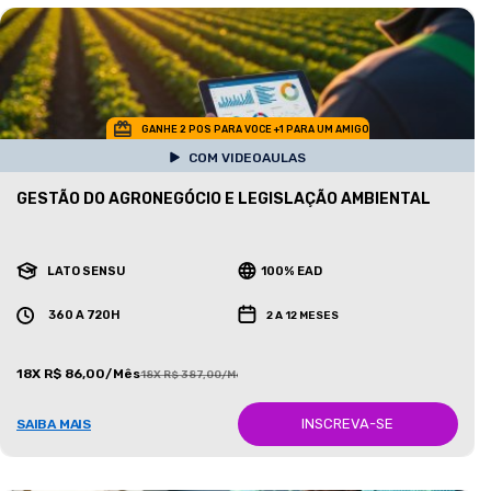
GANHE 2 POS PARA VOCE +1 PARA UM AMIGO
COM VIDEOAULAS
GESTÃO DO AGRONEGÓCIO E LEGISLAÇÃO AMBIENTAL
LATO SENSU
100% EAD
360 A 720H
2 A 12 MESES
18X R$ 86,00/Mês
18X R$ 387,00/Mês
INSCREVA-SE
SAIBA MAIS