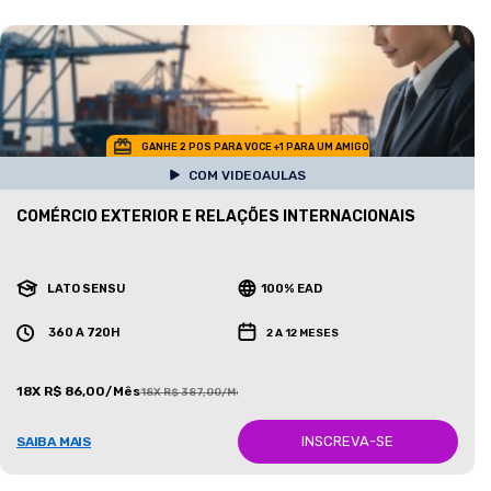
GANHE 2 POS PARA VOCE +1 PARA UM AMIGO
COM VIDEOAULAS
COMÉRCIO EXTERIOR E RELAÇÕES INTERNACIONAIS
LATO SENSU
100% EAD
360 A 720H
2 A 12 MESES
18X R$ 86,00/Mês
18X R$ 387,00/Mês
INSCREVA-SE
SAIBA MAIS